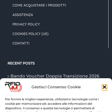
COME ACQUISTARE I PRODOTTI
ASSISTENZA
PRIVACY POLICY
COOKIES POLICY (UE)
CONTATTI
RECENT POSTS
Bando Voucher Doppia Transizione 2026
Gestisci Consenso Cookie
Le tecnologie “Game Changer” della
logistica nel 2026
Per fornire le migliori esperienze, utilizziamo tecnologie come i
cookie per memorizzare e/o accedere alle informazioni del
Tecnologie RFID: tracciabilità e controllo
dispositivo. Il consenso a queste tecnologie ci permetterà di
avanzato per la logistica di magazzino