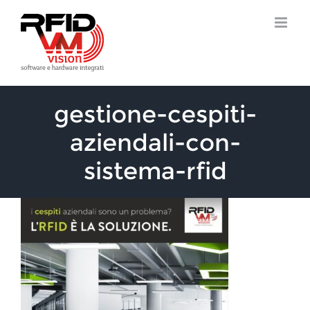
Salta
al
contenuto
gestione-cespiti-
aziendali-con-
sistema-rfid