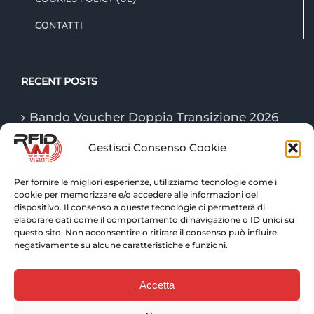
CONTATTI
RECENT POSTS
Bando Voucher Doppia Transizione 2026
Gestisci Consenso Cookie
Le tecnologie “Game Changer” della
logistica nel 2026
Per fornire le migliori esperienze, utilizziamo tecnologie come i
cookie per memorizzare e/o accedere alle informazioni del
Tecnologie RFID: tracciabilità e controllo
dispositivo. Il consenso a queste tecnologie ci permetterà di
avanzato per la logistica di magazzino
elaborare dati come il comportamento di navigazione o ID unici su
questo sito. Non acconsentire o ritirare il consenso può influire
negativamente su alcune caratteristiche e funzioni.
Accetta