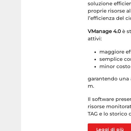
soluzione efficie
proprie risorse a
l’efficienza del c
VManage 4.0
è st
attivi:
maggiore eff
semplice co
minor costo 
garantendo una a
m.
Il software prese
risorse monitorat
TAG e lo storico 
Leggi di più