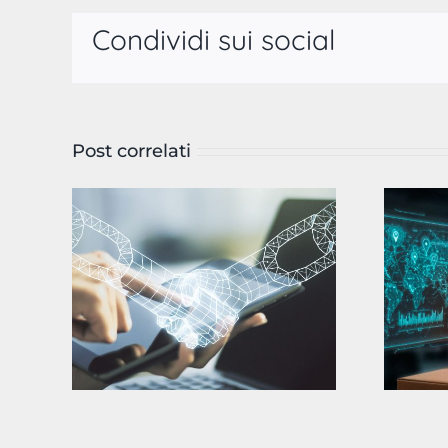
Condividi sui social
Post correlati
Bando Voucher Doppia Transizione 2026