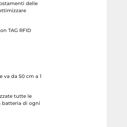
postamenti delle
ottimizzare
 con TAG RFID
 va da 50 cm a 1
zate tutte le
a batteria di ogni