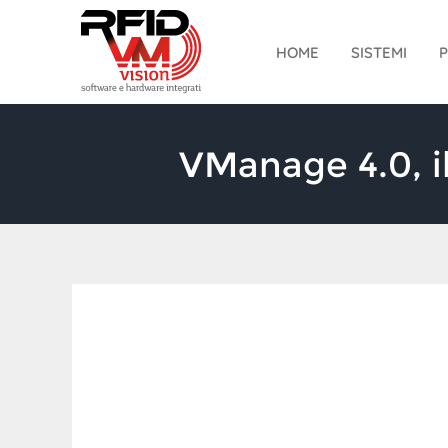
Salta
al
HOME
SISTEMI
P
contenuto
VManage 4.0, il