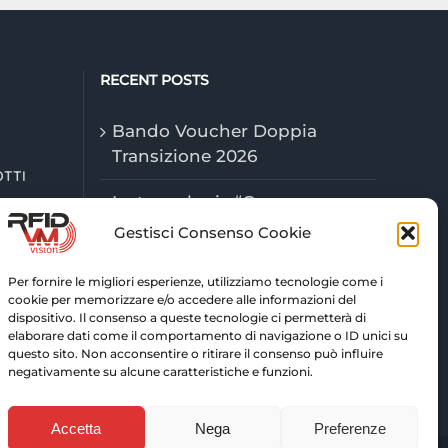
RECENT POSTS
Bando Voucher Doppia
Transizione 2026
OTTI
Le tecnologie “Game
Changer” della logistica nel
Gestisci Consenso Cookie
2026
Per fornire le migliori esperienze, utilizziamo tecnologie come i
Tecnologie RFID: tracciabilità
cookie per memorizzare e/o accedere alle informazioni del
dispositivo. Il consenso a queste tecnologie ci permetterà di
e controllo avanzato per la
elaborare dati come il comportamento di navigazione o ID unici su
logistica di magazzino
questo sito. Non acconsentire o ritirare il consenso può influire
negativamente su alcune caratteristiche e funzioni.
Accetta
Nega
Preferenze