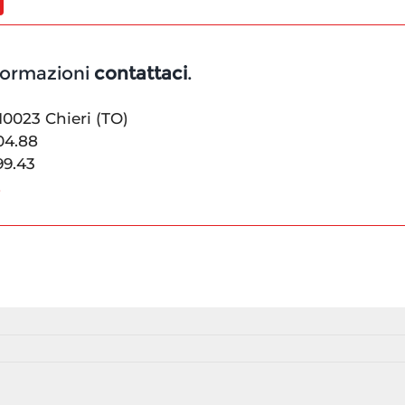
nformazioni
contattaci
.
10023 Chieri (TO)
.04.88
99.43