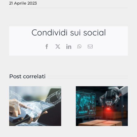
21 Aprile 2023
Condividi sui social
Facebook
X
LinkedIn
WhatsApp
Email
Post correlati
Bando Voucher Doppia Transizione 2026
Le tecnologie “Game Changer” della logistica nel 2026