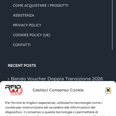
COME ACQUISTARE I PRODOTTI
ASSISTENZA
PRIVACY POLICY
COOKIES POLICY (UE)
CONTATTI
RECENT POSTS
Bando Voucher Doppia Transizione 2026
Gestisci Consenso Cookie
Le tecnologie “Game Changer” della
logistica nel 2026
Per fornire le migliori esperienze, utilizziamo tecnologie come i
cookie per memorizzare e/o accedere alle informazioni del
Tecnologie RFID: tracciabilità e controllo
dispositivo. Il consenso a queste tecnologie ci permetterà di
avanzato per la logistica di magazzino