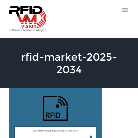
Salta
al
contenuto
rfid-market-2025-
2034