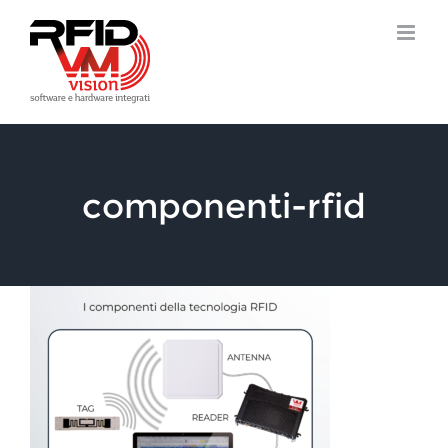
Salta
al
contenuto
componenti-rfid