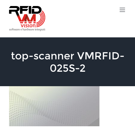
Salta
al
contenuto
top-scanner VMRFID-
025S-2