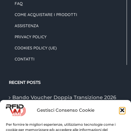
FAQ
COME ACQUISTARE I PRODOTTI
ASSISTENZA
PRIVACY POLICY
COOKIES POLICY (UE)
CONTATTI
RECENT POSTS
Bando Voucher Doppia Transizione 2026
Gestisci Consenso Cookie
Le tecnologie “Game Changer” della
logistica nel 2026
Per fornire le migliori esperienze, utilizziamo tecnologie come i
cookie per memorizzare e/o accedere alle informazioni del