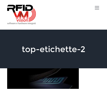
Salta
al
contenuto
top-etichette-2