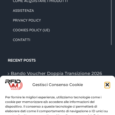
COME ACQUISTARE I PRODOTTI
ASSISTENZA
PRIVACY POLICY
COOKIES POLICY (UE)
CONTATTI
RECENT POSTS
Bando Voucher Doppia Transizione 2026
Gestisci Consenso Cookie
Le tecnologie “Game Changer” della
logistica nel 2026
Per fornire le migliori esperienze, utilizziamo tecnologie come i
cookie per memorizzare e/o accedere alle informazioni del
Tecnologie RFID: tracciabilità e controllo
dispositivo. Il consenso a queste tecnologie ci permetterà di
avanzato per la logistica di magazzino
elaborare dati come il comportamento di navigazione o ID unici su