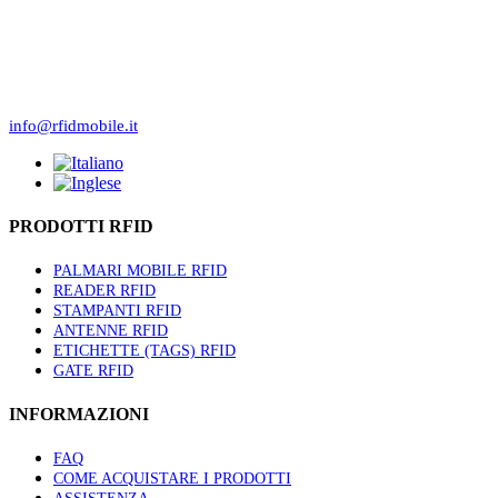
Corso Torino 8
10023 Chieri (TO)
(+39) 011.423.04.88
info@rfidmobile.it
PRODOTTI RFID
PALMARI MOBILE RFID
READER RFID
STAMPANTI RFID
ANTENNE RFID
ETICHETTE (TAGS) RFID
GATE RFID
INFORMAZIONI
FAQ
COME ACQUISTARE I PRODOTTI