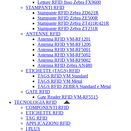
Lettore RFID fisso Zebra FX9600
STAMPANTI RFID
Stampante RFID Zebra ZD621R
Stampante RFID Zebra ZE500R
Stampante RFID Zebra ZT411R/421R
Stampante RFID Zebra ZT231R
ANTENNE RFID
Antenna RFID VM-RF1201
Antenna RFID VM-RF1206
Antenna RFID VM-RF5001
Antenna RFID VM-RF5002
Antenna RFID VM-RF9002
Antenna RFID Zebra AN480
ETICHETTE (TAGS) RFID
TAGS RFID VM Standard
TAGS RFID VM Metal
TAGS RFID ZEBRA Standard e Metal
GATE RFID
Gate Reader RFID VM-RF5515
TECNOLOGIA RFID
COMPONENTI RFID
ETICHETTE RFID
TAG RFID
APPLICAZIONI RFID
I PLUS