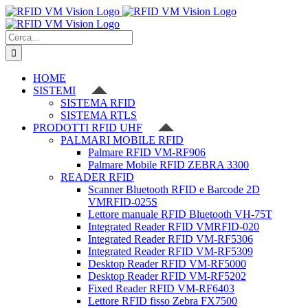
Salta
al
contenuto
Cerca
per:
HOME
SISTEMI
SISTEMA RFID
SISTEMA RTLS
PRODOTTI RFID UHF
PALMARI MOBILE RFID
Palmare RFID VM-RF906
Palmare Mobile RFID ZEBRA 3300
READER RFID
Scanner Bluetooth RFID e Barcode 2D
VMRFID-025S
Lettore manuale RFID Bluetooth VH-75T
Integrated Reader RFID VMRFID-020
Integrated Reader RFID VM-RF5306
Integrated Reader RFID VM-RF5309
Desktop Reader RFID VM-RF5000
Desktop Reader RFID VM-RF5202
Fixed Reader RFID VM-RF6403
Lettore RFID fisso Zebra FX7500