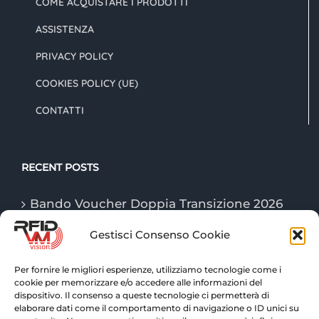
COME ACQUISTARE I PRODOTTI
ASSISTENZA
PRIVACY POLICY
COOKIES POLICY (UE)
CONTATTI
RECENT POSTS
Bando Voucher Doppia Transizione 2026
Gestisci Consenso Cookie
Le tecnologie “Game Changer” della
logistica nel 2026
Per fornire le migliori esperienze, utilizziamo tecnologie come i
cookie per memorizzare e/o accedere alle informazioni del
Tecnologie RFID: tracciabilità e controllo
dispositivo. Il consenso a queste tecnologie ci permetterà di
avanzato per la logistica di magazzino
elaborare dati come il comportamento di navigazione o ID unici su