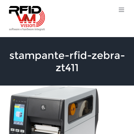
Salta
al
contenuto
stampante-rfid-zebra-
zt411