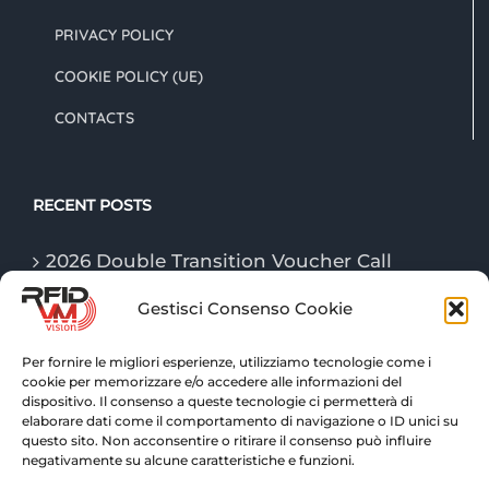
PRIVACY POLICY
COOKIE POLICY (UE)
CONTACTS
RECENT POSTS
2026 Double Transition Voucher Call
Gestisci Consenso Cookie
The “Game Changer” technologies of
logistics in 2026
Per fornire le migliori esperienze, utilizziamo tecnologie come i
cookie per memorizzare e/o accedere alle informazioni del
RFID technologies: traceability and
dispositivo. Il consenso a queste tecnologie ci permetterà di
advanced control for warehouse logistics
elaborare dati come il comportamento di navigazione o ID unici su
questo sito. Non acconsentire o ritirare il consenso può influire
negativamente su alcune caratteristiche e funzioni.