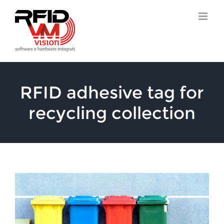
Skip
to
content
RFID adhesive tag for
recycling collection
View
Larger
Image