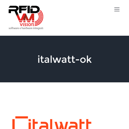
Salta
al
contenuto
italwatt-ok