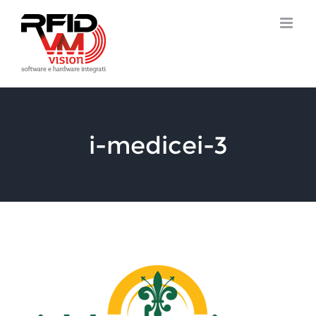
Salta
al
contenuto
i-medicei-3